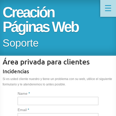
☰
Creación
Páginas Web
Soporte
Área privada para clientes
Incidencias
Si es usted cliente nuestro y tiene un problema con su web, utilice el siguiente
formulario y le atenderemos lo antes posible.
Name
Email