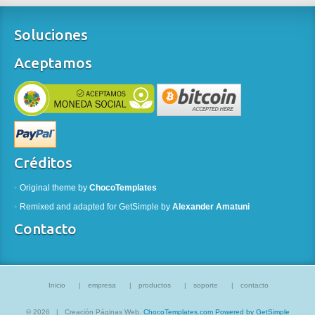
Soluciones
Aceptamos
Créditos
Original theme by
ChocoTemplates
Remixed and adapted for
GetSimple
by
Alexander Amatuni
Contacto
Inicio
empresa
productos
soporte
contacto
© 2026
|
Creación Páginas Web.
ChocoTemplates.com
Powered by GetSimple