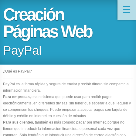
☰
Creación
Páginas Web
PayPal
¿Qué es PayPal?
PayPal es la forma rápida y segura de enviar y recibir dinero sin compartir la
información financiera.
Para empresas,
es un sistema que puede usar para recibir pagos
electrónicamente, en diferentes divisas, sin tener que esperar a que lleguen y
se compensen los cheques. Puede empezar a aceptar pagos con tarjeta de
débito y crédito en Internet en cuestión de minutos.
Para sus clientes,
también es más cómodo pagar por Internet, porque no
tienen que introducir la información financiera o personal cada vez que
compren. Sólo tendrán que introducir una dirección de correo electrónico y